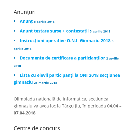
Anunțuri
Anunț
5 aprilie 2018
Anunț testare surse + contestații
5 aprilie 2018
Instrucțiuni operative O.N.I. Gimnaziu 2018
3
aprilie 2018
Documente de certificare a particianților
2 aprilie
2018
Lista cu elevii participanți la ONI 2018 secțiunea
gimnaziu
25 martie 2018
Olimpiada națională de informatica, secțiunea
gimnaziu va avea loc la Târgu Jiu, în perioada
04.04 –
07.04.2018
Centre de concurs