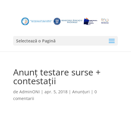
Selectează o Pagină
Anunț testare surse +
contestații
de
AdminONI
|
apr. 5, 2018
|
Anunțuri
|
0
comentarii